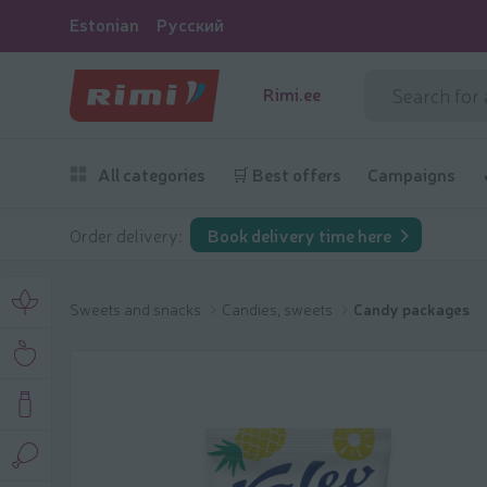
Estonian
Русский
Rimi.ee
All categories
🛒 Best offers
Campaigns
Order delivery:
Book delivery time here
Sweets and snacks
Candies, sweets
Candy packages