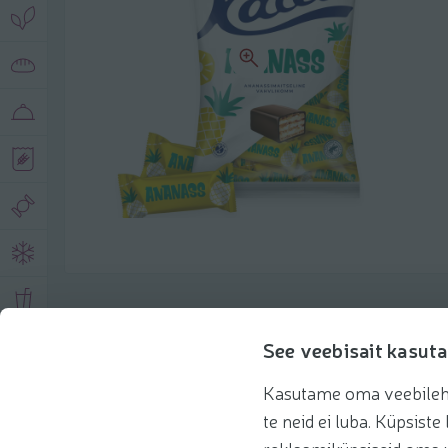
Product description
See veebisait kasuta
Kasutame oma veebilehe 
Basic information
Recommendations
te neid ei luba. Küpsis