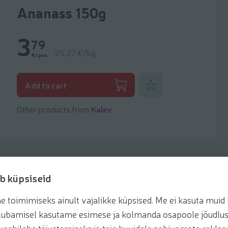
Ananass 150g
3
79
25,27 €/kg
€/pcs.
Add to favorites
Add to cart
Other products from
Kalev
b küpsiseid
toimimiseks ainult vajalikke küpsised. Me ei kasuta muid k
Recipes
te lubamisel kasutame esimese ja kolmanda osapoole jõudlus