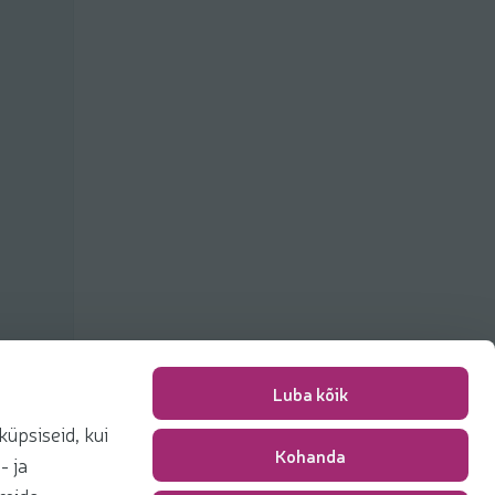
Luba kõik
üpsiseid, kui
Kohanda
Packing fee
0,00 €
- ja
Total
0,00 €