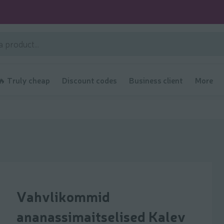
🔥 Truly cheap
Discount codes
Business client
More
Vahvlikommid
ananassimaitselised Kalev