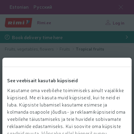
Estonian
Русский
Rimi.ee
Log in
Book delivery time here
Fruits, vegetables, flowers
Fruits
Tropical fruits
See veebisait kasutab küpsiseid
Kasutame oma veebilehe toimimiseks ainult vajalikke
küpsised. Me ei kasuta muid küpsiseid, kui te neid ei
luba. Küpsiste lubamisel kasutame esimese ja
kolmanda osapoole jõudlus- ja reklaamiküpsiseid oma
veebilehe täiustamiseks ja teie huvidele sobivamate
reklaamide edastamiseks. Kui soovite oma küpsiste
seadeid muuta, klõpsake sellel bänneril nuppu