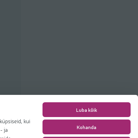
Luba kõik
üpsiseid, kui
Kohanda
Packing fee
0,00 €
- ja
Total
0,00 €