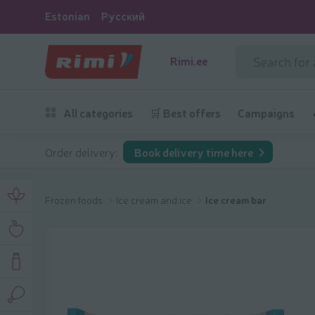
Estonian
Русский
Rimi.ee
All categories
🛒 Best offers
Campaigns
Order delivery:
Book delivery time here
Frozen foods
Ice cream and ice
Ice cream bar