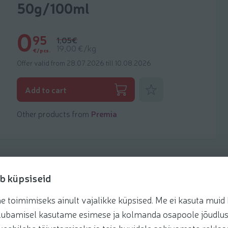
50g/100ml
0
95
1,05€
19,00 €/kg
€/pcs.
Offer valid from 28.07.2026 till 10.08.2026
Add to favorites
Add to cart
Other products from
Premia
b küpsiseid
toimimiseks ainult vajalikke küpsised. Me ei kasuta muid k
Recipes
te lubamisel kasutame esimese ja kolmanda osapoole jõudlus