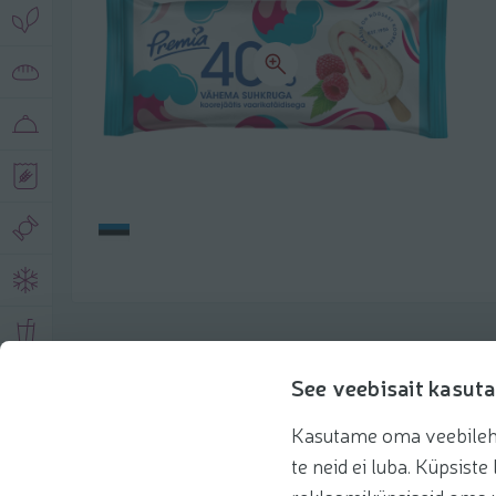
Product description
See veebisait kasuta
Kasutame oma veebilehe 
Basic information
Recommendations
te neid ei luba. Küpsis