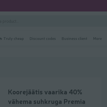
🔥 Truly cheap
Discount codes
Business client
More
Koorejäätis vaarika 40%
vähema suhkruga Premia