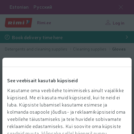
Estonian
Русский
Rimi.ee
Log in
Book delivery time here
Detergents and cleaning supplies
Cleaning supplies
Gloves
See veebisait kasutab küpsiseid
Kasutame oma veebilehe toimimiseks ainult vajalikke
küpsised. Me ei kasuta muid küpsiseid, kui te neid ei
luba. Küpsiste lubamisel kasutame esimese ja
kolmanda osapoole jõudlus- ja reklaamiküpsiseid oma
veebilehe täiustamiseks ja teie huvidele sobivamate
reklaamide edastamiseks. Kui soovite oma küpsiste
seadeid muuta, klõpsake sellel bänneril nuppu