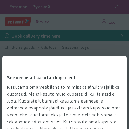
Estonian
Русский
Rimi.ee
Log in
Book delivery time here
Children's goods
Kids toys
Seasonal toys
See veebisait kasutab küpsiseid
Kasutame oma veebilehe toimimiseks ainult vajalikke
küpsised. Me ei kasuta muid küpsiseid, kui te neid ei
luba. Küpsiste lubamisel kasutame esimese ja
kolmanda osapoole jõudlus- ja reklaamiküpsiseid oma
veebilehe täiustamiseks ja teie huvidele sobivamate
reklaamide edastamiseks. Kui soovite oma küpsiste
seadeid muuta, klõpsake sellel bänneril nuppu