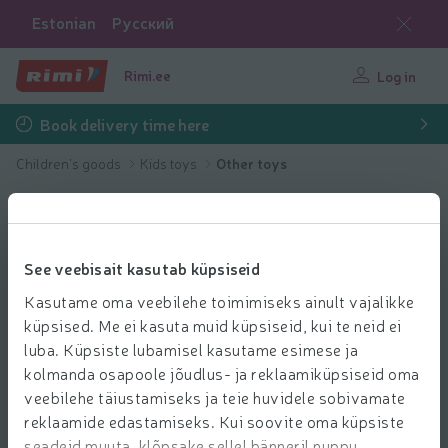
Estonian
Русский
Rimi.ee
Log in
Book delivery time here
Children's goods
Kids toys
Other toys
See veebisait kasutab küpsiseid
Kasutame oma veebilehe toimimiseks ainult vajalikke
küpsised. Me ei kasuta muid küpsiseid, kui te neid ei
luba. Küpsiste lubamisel kasutame esimese ja
kolmanda osapoole jõudlus- ja reklaamiküpsiseid oma
veebilehe täiustamiseks ja teie huvidele sobivamate
reklaamide edastamiseks. Kui soovite oma küpsiste
seadeid muuta, klõpsake sellel bänneril nuppu