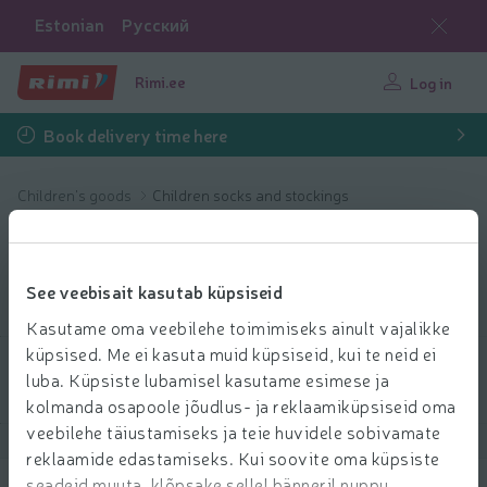
Estonian
Русский
Rimi.ee
Log in
Book delivery time here
Children's goods
Children socks and stockings
Children socks and
stockings
See veebisait kasutab küpsiseid
Kasutame oma veebilehe toimimiseks ainult vajalikke
küpsised. Me ei kasuta muid küpsiseid, kui te neid ei
luba. Küpsiste lubamisel kasutame esimese ja
Filter products
kolmanda osapoole jõudlus- ja reklaamiküpsiseid oma
veebilehe täiustamiseks ja teie huvidele sobivamate
Show products
40
Sort
reklaamide edastamiseks. Kui soovite oma küpsiste
seadeid muuta, klõpsake sellel bänneril nuppu