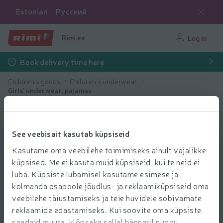
Estonian
Русский
Rimi.ee
Log in
Book delivery time here
Children's goods
Children's underwear
Girls' underwear, pajamas
See veebisait kasutab küpsiseid
Kasutame oma veebilehe toimimiseks ainult vajalikke
küpsised. Me ei kasuta muid küpsiseid, kui te neid ei
luba. Küpsiste lubamisel kasutame esimese ja
kolmanda osapoole jõudlus- ja reklaamiküpsiseid oma
veebilehe täiustamiseks ja teie huvidele sobivamate
reklaamide edastamiseks. Kui soovite oma küpsiste
seadeid muuta, klõpsake sellel bänneril nuppu