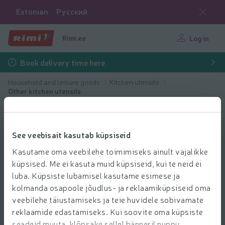
Estonian
Русский
Rimi.ee
Log in
Book delivery time here
Household and leisure goods
Kitchen utensils
Other kitchen utensils
See veebisait kasutab küpsiseid
Kasutame oma veebilehe toimimiseks ainult vajalikke
küpsised. Me ei kasuta muid küpsiseid, kui te neid ei
luba. Küpsiste lubamisel kasutame esimese ja
kolmanda osapoole jõudlus- ja reklaamiküpsiseid oma
veebilehe täiustamiseks ja teie huvidele sobivamate
reklaamide edastamiseks. Kui soovite oma küpsiste
seadeid muuta, klõpsake sellel bänneril nuppu