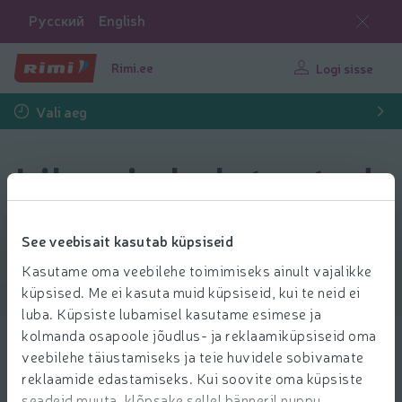
Русский
English
Rimi.ee
Logi sisse
Vali aeg
Liha- ja kalatooted
See veebisait kasutab küpsiseid
Filtreeri tooteid
Kasutame oma veebilehe toimimiseks ainult vajalikke
küpsised. Me ei kasuta muid küpsiseid, kui te neid ei
Näita tooteid
20
Sorteeri
luba. Küpsiste lubamisel kasutame esimese ja
kolmanda osapoole jõudlus- ja reklaamiküpsiseid oma
veebilehe täiustamiseks ja teie huvidele sobivamate
Lõhe omas mahlas supikogu Minu
reklaamide edastamiseks. Kui soovite oma küpsiste
240g/168g
seadeid muuta, klõpsake sellel bänneril nuppu
65