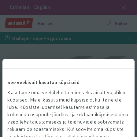
Estonian
English
Rimi.ee
Войти
Выберите время доставки
Peterburi hyper Rimi Drive
See veebisait kasutab küpsiseid
Kasutame oma veebilehe toimimiseks ainult vajalikke
küpsised. Me ei kasuta muid küpsiseid, kui te neid ei
luba. Küpsiste lubamisel kasutame esimese ja
kolmanda osapoole jõudlus- ja reklaamiküpsiseid oma
veebilehe täiustamiseks ja teie huvidele sobivamate
reklaamide edastamiseks. Kui soovite oma küpsiste
seadeid muuta, klõpsake sellel bänneril nuppu