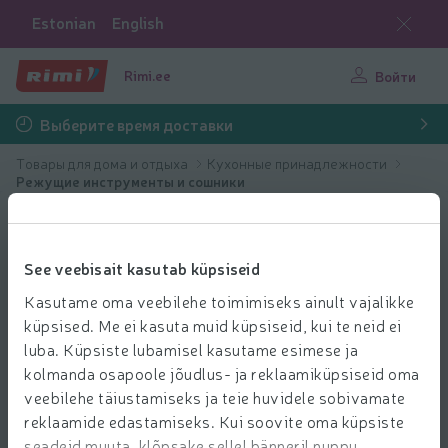
Estonian
English
Rimi.ee
Войти
Выберите время доставки
Товары для дома и отдыха
Кухонные принадлежности
Режущие инструменты и сошники
See veebisait kasutab küpsiseid
Kasutame oma veebilehe toimimiseks ainult vajalikke
küpsised. Me ei kasuta muid küpsiseid, kui te neid ei
luba. Küpsiste lubamisel kasutame esimese ja
kolmanda osapoole jõudlus- ja reklaamiküpsiseid oma
veebilehe täiustamiseks ja teie huvidele sobivamate
reklaamide edastamiseks. Kui soovite oma küpsiste
seadeid muuta, klõpsake sellel bänneril nuppu