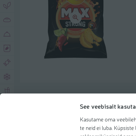
Описание продукта
See veebisait kasuta
Kasutame oma veebilehe 
Основная информация
Рекомендации
te neid ei luba. Küpsis