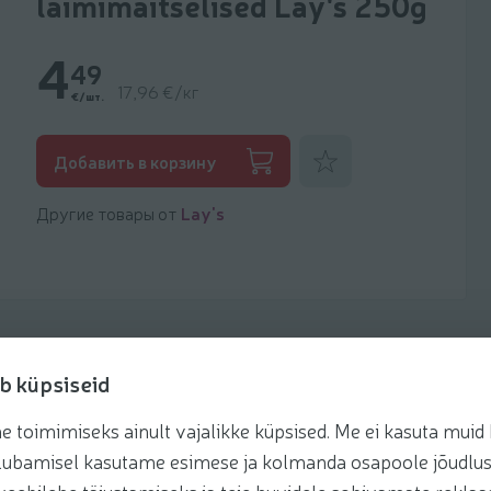
laimimaitselised Lay's 250g
4
49
17,96 €/кг
€/шт.
Добавить к фаворитам
Добавить в корзину
Другие товары от
Lay's
b küpsiseid
toimimiseks ainult vajalikke küpsised. Me ei kasuta muid k
Рецепты
te lubamisel kasutame esimese ja kolmanda osapoole jõudlus