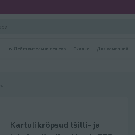
и
🔥 Действительно дешево
Скидки
Для компаний
сы
Kartulikrõpsud tšilli- ja