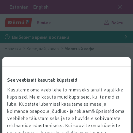
Estonian
English
Rimi.ee
Войти
Выберите время доставки
Напитки
Кофе, чай, какао
Молотый кофе
See veebisait kasutab küpsiseid
Kasutame oma veebilehe toimimiseks ainult vajalikke
küpsised. Me ei kasuta muid küpsiseid, kui te neid ei
luba. Küpsiste lubamisel kasutame esimese ja
kolmanda osapoole jõudlus- ja reklaamiküpsiseid oma
veebilehe täiustamiseks ja teie huvidele sobivamate
reklaamide edastamiseks. Kui soovite oma küpsiste
seadeid muuta, klõpsake sellel bänneril nuppu