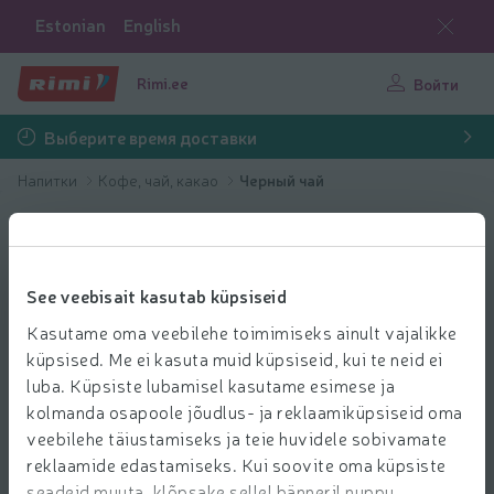
Estonian
English
Rimi.ee
Войти
Выберите время доставки
Напитки
Кофе, чай, какао
Черный чай
See veebisait kasutab küpsiseid
Kasutame oma veebilehe toimimiseks ainult vajalikke
küpsised. Me ei kasuta muid küpsiseid, kui te neid ei
luba. Küpsiste lubamisel kasutame esimese ja
kolmanda osapoole jõudlus- ja reklaamiküpsiseid oma
veebilehe täiustamiseks ja teie huvidele sobivamate
reklaamide edastamiseks. Kui soovite oma küpsiste
seadeid muuta, klõpsake sellel bänneril nuppu