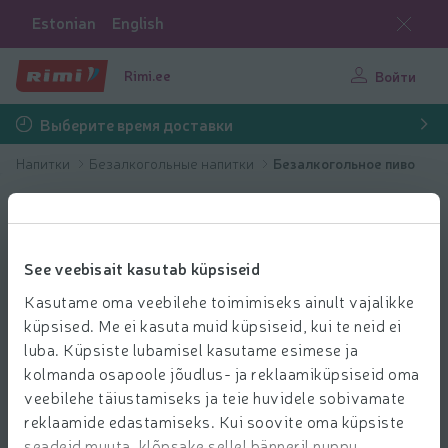
Estonian
English
Rimi.ee
Войти
Выберите время доставки
Напитки
Безалкогольные напитки
Безалкогольное пиво
See veebisait kasutab küpsiseid
Kasutame oma veebilehe toimimiseks ainult vajalikke
küpsised. Me ei kasuta muid küpsiseid, kui te neid ei
luba. Küpsiste lubamisel kasutame esimese ja
kolmanda osapoole jõudlus- ja reklaamiküpsiseid oma
veebilehe täiustamiseks ja teie huvidele sobivamate
reklaamide edastamiseks. Kui soovite oma küpsiste
seadeid muuta, klõpsake sellel bänneril nuppu