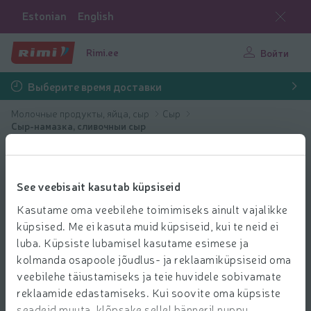
Estonian
English
Rimi.ee
Войти
Выберите время доставки
Молочные продукты, яйца, сыр
Сыр
Сыр-намазка, сливочныи сыр
See veebisait kasutab küpsiseid
Kasutame oma veebilehe toimimiseks ainult vajalikke
küpsised. Me ei kasuta muid küpsiseid, kui te neid ei
luba. Küpsiste lubamisel kasutame esimese ja
kolmanda osapoole jõudlus- ja reklaamiküpsiseid oma
veebilehe täiustamiseks ja teie huvidele sobivamate
reklaamide edastamiseks. Kui soovite oma küpsiste
seadeid muuta, klõpsake sellel bänneril nuppu