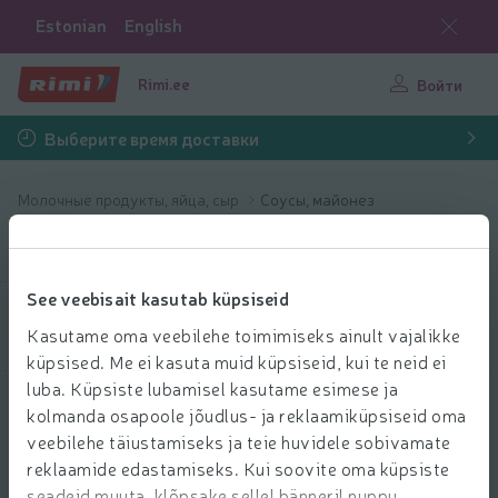
Estonian
English
Rimi.ee
Войти
Выберите время доставки
Молочные продукты, яйца, сыр
Соусы, майонез
Соусы, майонез
See veebisait kasutab küpsiseid
Выбрать продукты
Kasutame oma veebilehe toimimiseks ainult vajalikke
küpsised. Me ei kasuta muid küpsiseid, kui te neid ei
luba. Küpsiste lubamisel kasutame esimese ja
Показать продукты
40
Сортировать
kolmanda osapoole jõudlus- ja reklaamiküpsiseid oma
veebilehe täiustamiseks ja teie huvidele sobivamate
reklaamide edastamiseks. Kui soovite oma küpsiste
seadeid muuta, klõpsake sellel bänneril nuppu