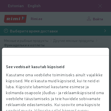
Estonian
English
Rimi.ee
Войти
Выберите время доставки
Мясные и рыбные продукты
Другие мясные продукты
Фрикадельки и котлеты
See veebisait kasutab küpsiseid
Kasutame oma veebilehe toimimiseks ainult vajalikke
küpsised. Me ei kasuta muid küpsiseid, kui te neid ei
luba. Küpsiste lubamisel kasutame esimese ja
kolmanda osapoole jõudlus- ja reklaamiküpsiseid oma
veebilehe täiustamiseks ja teie huvidele sobivamate
reklaamide edastamiseks. Kui soovite oma küpsiste
seadeid muuta, klõpsake sellel bänneril nuppu