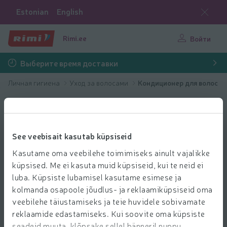
Estonian
English
Rimi.ee
Войти
Выберите время доставки
Личная гигиена
Уход за волосами
Кондиционер для волос
See veebisait kasutab küpsiseid
Kasutame oma veebilehe toimimiseks ainult vajalikke
küpsised. Me ei kasuta muid küpsiseid, kui te neid ei
luba. Küpsiste lubamisel kasutame esimese ja
kolmanda osapoole jõudlus- ja reklaamiküpsiseid oma
veebilehe täiustamiseks ja teie huvidele sobivamate
reklaamide edastamiseks. Kui soovite oma küpsiste
seadeid muuta, klõpsake sellel bänneril nuppu