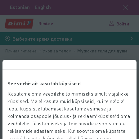
Estonian
English
Rimi.ee
Войти
Выберите время доставки
Личная гигиена
Уход за телом
Мужские гели для душа
See veebisait kasutab küpsiseid
Kasutame oma veebilehe toimimiseks ainult vajalikke
küpsised. Me ei kasuta muid küpsiseid, kui te neid ei
luba. Küpsiste lubamisel kasutame esimese ja
kolmanda osapoole jõudlus- ja reklaamiküpsiseid oma
veebilehe täiustamiseks ja teie huvidele sobivamate
reklaamide edastamiseks. Kui soovite oma küpsiste
seadeid muuta, klõpsake sellel bänneril nuppu