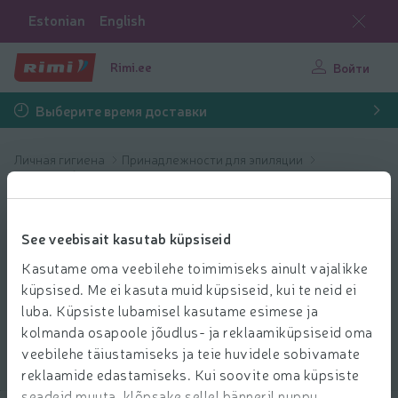
Estonian
English
Rimi.ee
Войти
Выберите время доставки
Личная гигиена
Принадлежности для эпиляции
Бритвы и бритвенные лезвия для женщин
Бритвы и
See veebisait kasutab küpsiseid
бритвенные
Kasutame oma veebilehe toimimiseks ainult vajalikke
лезвия для
küpsised. Me ei kasuta muid küpsiseid, kui te neid ei
luba. Küpsiste lubamisel kasutame esimese ja
kolmanda osapoole jõudlus- ja reklaamiküpsiseid oma
женщин
veebilehe täiustamiseks ja teie huvidele sobivamate
reklaamide edastamiseks. Kui soovite oma küpsiste
seadeid muuta, klõpsake sellel bänneril nuppu