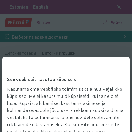
Estonian
English
Rimi.ee
Войти
Выберите время доставки
Детские товары
Детские игрушки
Детские игрушки
See veebisait kasutab küpsiseid
Выбрать продукты
Kasutame oma veebilehe toimimiseks ainult vajalikke
küpsised. Me ei kasuta muid küpsiseid, kui te neid ei
luba. Küpsiste lubamisel kasutame esimese ja
Показать продукты
40
Сортировать
kolmanda osapoole jõudlus- ja reklaamiküpsiseid oma
veebilehe täiustamiseks ja teie huvidele sobivamate
Loogikamäng Smart Games IQ Perplex
reklaamide edastamiseks. Kui soovite oma küpsiste
17.99 € за шт.
seadeid muuta, klõpsake sellel bänneril nuppu
99