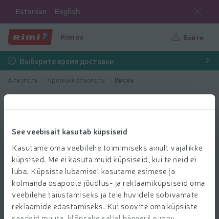
Estonian
English
Rimi.ee
Войти
Выберите время доставки
Алкоголь
Крепкий алкоголь
Виски
See veebisait kasutab küpsiseid
Kasutame oma veebilehe toimimiseks ainult vajalikke
küpsised. Me ei kasuta muid küpsiseid, kui te neid ei
luba. Küpsiste lubamisel kasutame esimese ja
kolmanda osapoole jõudlus- ja reklaamiküpsiseid oma
veebilehe täiustamiseks ja teie huvidele sobivamate
reklaamide edastamiseks. Kui soovite oma küpsiste
seadeid muuta, klõpsake sellel bänneril nuppu