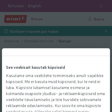
Estonian
English
Rimi.ee
Войти
Выберите время доставки
Алкоголь
Крепкий алкоголь
Бренди
See veebisait kasutab küpsiseid
Kasutame oma veebilehe toimimiseks ainult vajalikke
küpsised. Me ei kasuta muid küpsiseid, kui te neid ei
luba. Küpsiste lubamisel kasutame esimese ja
kolmanda osapoole jõudlus- ja reklaamiküpsiseid oma
veebilehe täiustamiseks ja teie huvidele sobivamate
reklaamide edastamiseks. Kui soovite oma küpsiste
seadeid muuta, klõpsake sellel bänneril nuppu