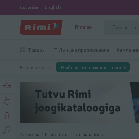
Estonian
English
Rimi.ee
Товары
🛒 Лучшие предложения
Кампани
Выдача заказа:
Выберите время доставки
Алкоголь
Игристые вина и шампанское