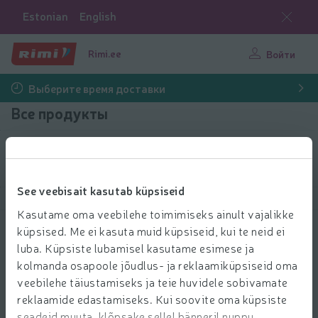
Estonian
English
Rimi.ee
Войти
Выберите время доставки
Все продукты
Выбрать продукты
See veebisait kasutab küpsiseid
Показать продукты
40
Сортировать
Kasutame oma veebilehe toimimiseks ainult vajalikke
küpsised. Me ei kasuta muid küpsiseid, kui te neid ei
Kahepoolne teip Tesa 1,5m x 19mm
luba. Küpsiste lubamisel kasutame esimese ja
5.99 € за шт.
5
kolmanda osapoole jõudlus- ja reklaamiküpsiseid oma
99
Цена за единицу: 5,99 €/шт.
5,99 €/шт.
€/шт.
veebilehe täiustamiseks ja teie huvidele sobivamate
Добави
reklaamide edastamiseks. Kui soovite oma küpsiste
Добавить в корзину
seadeid muuta, klõpsake sellel bänneril nuppu