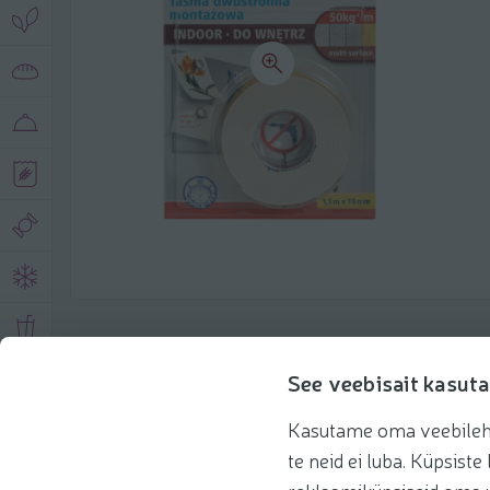
Описание продукта
See veebisait kasuta
Kasutame oma veebilehe 
Основная информация
Рекомендации
te neid ei luba. Küpsis