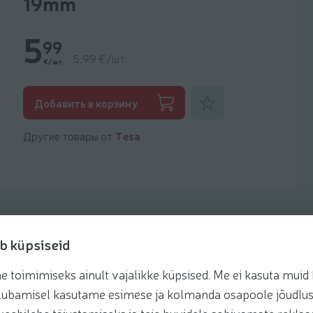
19mm
5
99
5,99 €/шт.
€/шт.
Добавить к фаворитам
Добавить в корзину
Другие товары от
Tesa
b küpsiseid
toimimiseks ainult vajalikke küpsised. Me ei kasuta muid k
te lubamisel kasutame esimese ja kolmanda osapoole jõudlus