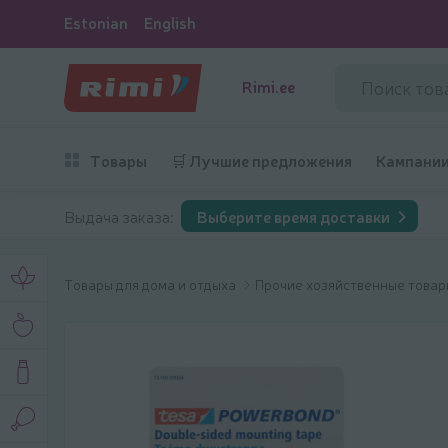
Estonian
English
Rimi.ee
Товары
🛒 Лучшие предложения
Кампани
Выдача заказа:
Выберите время доставки
Товары для дома и отдыха
Прочие хозяйственные това