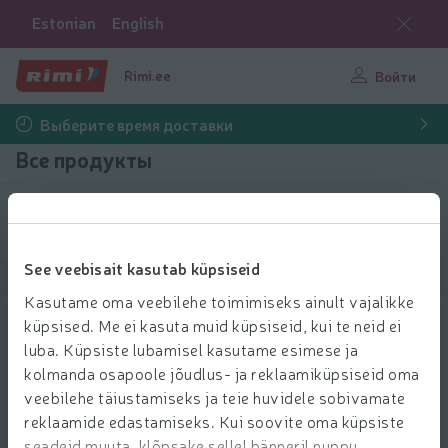
Estonian
English
Rimi.ee
Войти
Выберите время доставки
Все продукты
Выбрать продукты
See veebisait kasutab küpsiseid
Показать продукты
40
Сортировать
Kasutame oma veebilehe toimimiseks ainult vajalikke
küpsised. Me ei kasuta muid küpsiseid, kui te neid ei
Tuunikala tükid soolvees Gemoss
luba. Küpsiste lubamisel kasutame esimese ja
185g/130g
kolmanda osapoole jõudlus- ja reklaamiküpsiseid oma
2.99 € за шт.
2
99
veebilehe täiustamiseks ja teie huvidele sobivamate
Цена за единицу: 23,00 €/кг
23,00 €/кг
€/шт.
reklaamide edastamiseks. Kui soovite oma küpsiste
Добави
seadeid muuta, klõpsake sellel bänneril nuppu
Добавить в корзину