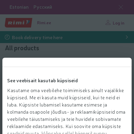
Estonian
Русский
Rimi.ee
Log in
Book delivery time here
All products
Filter products
See veebisait kasutab küpsiseid
Show products
40
Sort
Kasutame oma veebilehe toimimiseks ainult vajalikke
küpsised. Me ei kasuta muid küpsiseid, kui te neid ei
Superliim Technicqll 5g AW25
luba. Küpsiste lubamisel kasutame esimese ja
kolmanda osapoole jõudlus- ja reklaamiküpsiseid oma
veebilehe täiustamiseks ja teie huvidele sobivamate
Out of stock!
reklaamide edastamiseks. Kui soovite oma küpsiste
Show similar products
seadeid muuta, klõpsake sellel bänneril nuppu