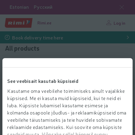
Estonian
Русский
Rimi.ee
Log in
Book delivery time here
All products
Filter products
See veebisait kasutab küpsiseid
Show products
40
Sort
Kasutame oma veebilehe toimimiseks ainult vajalikke
küpsised. Me ei kasuta muid küpsiseid, kui te neid ei
Skyr maitsestamata Salling 0,2% 1kg
luba. Küpsiste lubamisel kasutame esimese ja
4.39 € per pcs.
4
kolmanda osapoole jõudlus- ja reklaamiküpsiseid oma
39
Price per unit: 4,39 €/kg
4,39 €/kg
€/pcs.
veebilehe täiustamiseks ja teie huvidele sobivamate
Add to 
reklaamide edastamiseks. Kui soovite oma küpsiste
Add to cart
seadeid muuta, klõpsake sellel bänneril nuppu