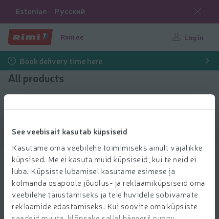
Estonian
Русский
Rimi.ee
Log in
Book delivery time here
All products
Filter products
See veebisait kasutab küpsiseid
Show products
40
Sort
Kasutame oma veebilehe toimimiseks ainult vajalikke
küpsised. Me ei kasuta muid küpsiseid, kui te neid ei
Juuksepasta Got2B beach boy super
luba. Küpsiste lubamisel kasutame esimese ja
100ml
kolmanda osapoole jõudlus- ja reklaamiküpsiseid oma
10.99 € per pcs.
10
99
veebilehe täiustamiseks ja teie huvidele sobivamate
Price per unit: 109,90 €/l
109,90 €/l
€/pcs.
reklaamide edastamiseks. Kui soovite oma küpsiste
Add to 
seadeid muuta, klõpsake sellel bänneril nuppu
Add to cart