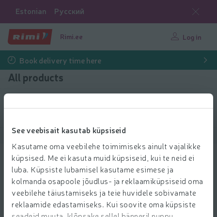
Estonian
Русский
Rimi.ee
Log in
Book delivery time here
All products
Filter products
See veebisait kasutab küpsiseid
Show products
40
Sort
Kasutame oma veebilehe toimimiseks ainult vajalikke
küpsised. Me ei kasuta muid küpsiseid, kui te neid ei
Kärbsepaber rullis 4tk blisterpakend
luba. Küpsiste lubamisel kasutame esimese ja
1.69 € per pcs.
1
kolmanda osapoole jõudlus- ja reklaamiküpsiseid oma
69
2,15€
Price per unit: 0,42 €/pcs.
Regular price: 2,15 €
0,42 €/pcs.
€/pcs.
veebilehe täiustamiseks ja teie huvidele sobivamate
Add to 
reklaamide edastamiseks. Kui soovite oma küpsiste
Add to cart
seadeid muuta, klõpsake sellel bänneril nuppu