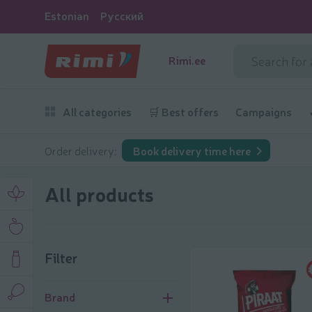
Estonian
Русский
Rimi.ee
All categories
🛒 Best offers
Campaigns
Order delivery:
Book delivery time here
All products
Filter
Filter
Brand