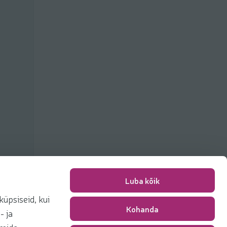
Luba kõik
üpsiseid, kui
Kohanda
Packing fee
0,00 €
- ja
Total
0,00 €