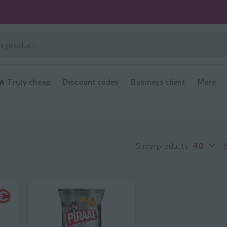
🔥 Truly cheap
Discount codes
Business client
More
Show products
40