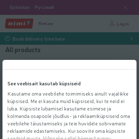
Estonian
Русский
Rimi.ee
Log in
Book delivery time here
All products
Filter products
See veebisait kasutab küpsiseid
Show products
40
Sort
Kasutame oma veebilehe toimimiseks ainult vajalikke
küpsised. Me ei kasuta muid küpsiseid, kui te neid ei
Piim Alma 2,5% 1,5l
luba. Küpsiste lubamisel kasutame esimese ja
1.39 € per pcs.
1
kolmanda osapoole jõudlus- ja reklaamiküpsiseid oma
39
Price per unit: 0,93 €/l
0,93 €/l
€/pcs.
veebilehe täiustamiseks ja teie huvidele sobivamate
Add to 
reklaamide edastamiseks. Kui soovite oma küpsiste
Add to cart
seadeid muuta, klõpsake sellel bänneril nuppu