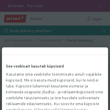
Estonian
Русский
Rimi.ee
Log in
Book delivery time here
Self-care products
Facial treatment
Facial cleansing
See veebisait kasutab küpsiseid
Kasutame oma veebilehe toimimiseks ainult vajalikke
küpsised. Me ei kasuta muid küpsiseid, kui te neid ei
luba. Küpsiste lubamisel kasutame esimese ja
kolmanda osapoole jõudlus- ja reklaamiküpsiseid oma
veebilehe täiustamiseks ja teie huvidele sobivamate
reklaamide edastamiseks. Kui soovite oma küpsiste
seadeid muuta, klõpsake sellel bänneril nuppu