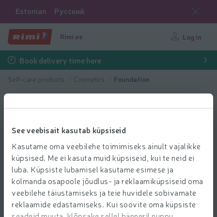
Estonian
Русский
Rimi.ee
Log in
Book delivery time here
Self-care products
Cosmetics
Foundation
See veebisait kasutab küpsiseid
Kasutame oma veebilehe toimimiseks ainult vajalikke
küpsised. Me ei kasuta muid küpsiseid, kui te neid ei
luba. Küpsiste lubamisel kasutame esimese ja
kolmanda osapoole jõudlus- ja reklaamiküpsiseid oma
veebilehe täiustamiseks ja teie huvidele sobivamate
reklaamide edastamiseks. Kui soovite oma küpsiste
seadeid muuta, klõpsake sellel bänneril nuppu