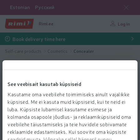
Estonian
Русский
Rimi.ee
Log in
Book delivery time here
Self-care products
Cosmetics
Concealer
See veebisait kasutab küpsiseid
Kasutame oma veebilehe toimimiseks ainult vajalikke
küpsised. Me ei kasuta muid küpsiseid, kui te neid ei
luba. Küpsiste lubamisel kasutame esimese ja
kolmanda osapoole jõudlus- ja reklaamiküpsiseid oma
veebilehe täiustamiseks ja teie huvidele sobivamate
reklaamide edastamiseks. Kui soovite oma küpsiste
seadeid muuta, klõpsake sellel bänneril nuppu