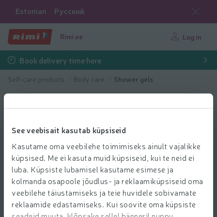
Estonian
Русский
Rimi.ee
Log in
Book delivery time here
Self-care products
Body care
Shower gels
See veebisait kasutab küpsiseid
Kasutame oma veebilehe toimimiseks ainult vajalikke
küpsised. Me ei kasuta muid küpsiseid, kui te neid ei
luba. Küpsiste lubamisel kasutame esimese ja
kolmanda osapoole jõudlus- ja reklaamiküpsiseid oma
veebilehe täiustamiseks ja teie huvidele sobivamate
reklaamide edastamiseks. Kui soovite oma küpsiste
seadeid muuta, klõpsake sellel bänneril nuppu