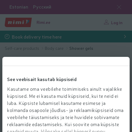
Estonian
Русский
Rimi.ee
Log in
Book delivery time here
Self-care products
Body care
Shower gels
See veebisait kasutab küpsiseid
Kasutame oma veebilehe toimimiseks ainult vajalikke
küpsised. Me ei kasuta muid küpsiseid, kui te neid ei
luba. Küpsiste lubamisel kasutame esimese ja
kolmanda osapoole jõudlus- ja reklaamiküpsiseid oma
veebilehe täiustamiseks ja teie huvidele sobivamate
reklaamide edastamiseks. Kui soovite oma küpsiste
seadeid muuta, klõpsake sellel bänneril nuppu