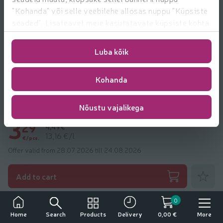
"Kohanda" või selle veebilehe allosas nuppu "Küpsiste
seaded". Lisateavet meie kasutatavate küpsiste kohta
leiate
https://www.rimi.ee/privaatsuspoliitika/kasutaja/
Luba kõik
Kohanda
Dušigeel Nivea sensitive men 250ml
Nõustu vajalikega
3
29
4,49€
13,16 €/l
€/pcs.
Offer valid from 28.07.2026 till 24.08.2026
Add to fa
Add to cart
Other products from
Nivea
0
Alcohol consumption has negative effects.
Search
Products
More
Home
Delivery
0,00 €
The sale, purchase and transfer of alcoholic beverages to minors is prohibited.