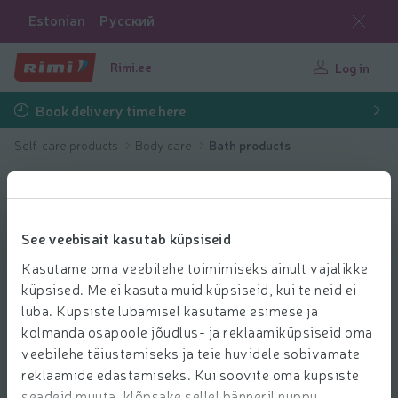
Estonian
Русский
Rimi.ee
Log in
Book delivery time here
Self-care products
Body care
Bath products
See veebisait kasutab küpsiseid
Kasutame oma veebilehe toimimiseks ainult vajalikke
küpsised. Me ei kasuta muid küpsiseid, kui te neid ei
luba. Küpsiste lubamisel kasutame esimese ja
kolmanda osapoole jõudlus- ja reklaamiküpsiseid oma
veebilehe täiustamiseks ja teie huvidele sobivamate
reklaamide edastamiseks. Kui soovite oma küpsiste
seadeid muuta, klõpsake sellel bänneril nuppu