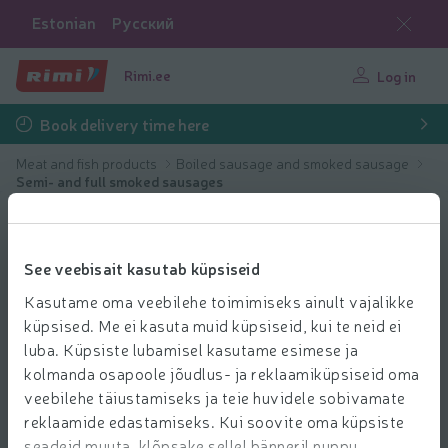
Estonian
Русский
Rimi.ee
Log in
Book delivery time here
Meat and fish products
Boiled sausage and smoked sausage
Semi- and full smoked sausages
See veebisait kasutab küpsiseid
Kasutame oma veebilehe toimimiseks ainult vajalikke
küpsised. Me ei kasuta muid küpsiseid, kui te neid ei
luba. Küpsiste lubamisel kasutame esimese ja
kolmanda osapoole jõudlus- ja reklaamiküpsiseid oma
veebilehe täiustamiseks ja teie huvidele sobivamate
reklaamide edastamiseks. Kui soovite oma küpsiste
seadeid muuta, klõpsake sellel bänneril nuppu