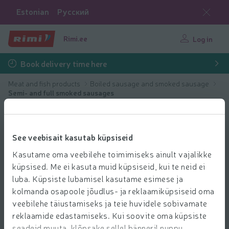
Estonian
Русский
Rimi.ee
Log in
Book delivery time here
Meat and fish products
Boiled sausage and smoked sausage
Semi- and full smoked sausages
See veebisait kasutab küpsiseid
Kasutame oma veebilehe toimimiseks ainult vajalikke
küpsised. Me ei kasuta muid küpsiseid, kui te neid ei
luba. Küpsiste lubamisel kasutame esimese ja
kolmanda osapoole jõudlus- ja reklaamiküpsiseid oma
veebilehe täiustamiseks ja teie huvidele sobivamate
reklaamide edastamiseks. Kui soovite oma küpsiste
seadeid muuta, klõpsake sellel bänneril nuppu