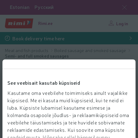
Estonian
Русский
Rimi.ee
Log in
Book delivery time here
Meat and fish products
Boiled sausage and smoked sausage
Semi- and full smoked sausages
See veebisait kasutab küpsiseid
Kasutame oma veebilehe toimimiseks ainult vajalikke
küpsised. Me ei kasuta muid küpsiseid, kui te neid ei
luba. Küpsiste lubamisel kasutame esimese ja
kolmanda osapoole jõudlus- ja reklaamiküpsiseid oma
veebilehe täiustamiseks ja teie huvidele sobivamate
reklaamide edastamiseks. Kui soovite oma küpsiste
seadeid muuta, klõpsake sellel bänneril nuppu