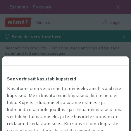
Estonian
Русский
Rimi.ee
Log in
Book delivery time here
Meat and fish products
Boiled sausage and smoked sausage
Semi- and full smoked sausages
See veebisait kasutab küpsiseid
Kasutame oma veebilehe toimimiseks ainult vajalikke
küpsised. Me ei kasuta muid küpsiseid, kui te neid ei
luba. Küpsiste lubamisel kasutame esimese ja
kolmanda osapoole jõudlus- ja reklaamiküpsiseid oma
veebilehe täiustamiseks ja teie huvidele sobivamate
reklaamide edastamiseks. Kui soovite oma küpsiste
seadeid muuta, klõpsake sellel bänneril nuppu