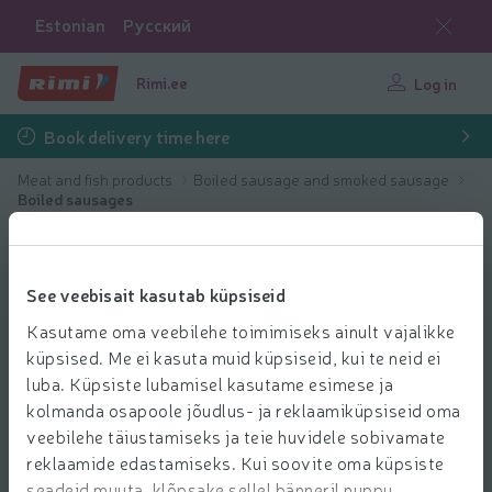
Estonian
Русский
Rimi.ee
Log in
Book delivery time here
Meat and fish products
Boiled sausage and smoked sausage
Boiled sausages
See veebisait kasutab küpsiseid
Kasutame oma veebilehe toimimiseks ainult vajalikke
küpsised. Me ei kasuta muid küpsiseid, kui te neid ei
luba. Küpsiste lubamisel kasutame esimese ja
kolmanda osapoole jõudlus- ja reklaamiküpsiseid oma
veebilehe täiustamiseks ja teie huvidele sobivamate
reklaamide edastamiseks. Kui soovite oma küpsiste
seadeid muuta, klõpsake sellel bänneril nuppu