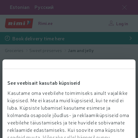
Estonian
Русский
Rimi.ee
Log in
Book delivery time here
Groceries
Sweet preserves
Jam and jelly
See veebisait kasutab küpsiseid
Kasutame oma veebilehe toimimiseks ainult vajalikke
küpsised. Me ei kasuta muid küpsiseid, kui te neid ei
luba. Küpsiste lubamisel kasutame esimese ja
kolmanda osapoole jõudlus- ja reklaamiküpsiseid oma
veebilehe täiustamiseks ja teie huvidele sobivamate
reklaamide edastamiseks. Kui soovite oma küpsiste
seadeid muuta, klõpsake sellel bänneril nuppu