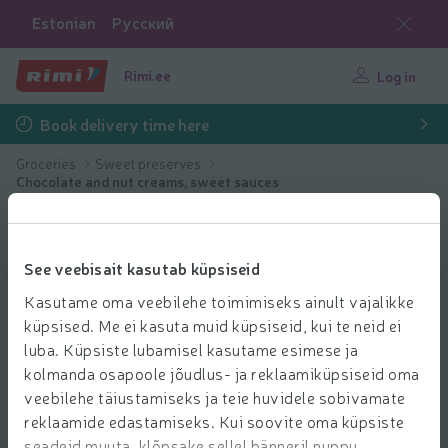
Estonian
Русский
Rimi.ee
Log in
Book delivery time here
Groceries
Sweet preserves
Chocolate and nut creams, sweet sauces
See veebisait kasutab küpsiseid
Kasutame oma veebilehe toimimiseks ainult vajalikke
küpsised. Me ei kasuta muid küpsiseid, kui te neid ei
luba. Küpsiste lubamisel kasutame esimese ja
kolmanda osapoole jõudlus- ja reklaamiküpsiseid oma
veebilehe täiustamiseks ja teie huvidele sobivamate
reklaamide edastamiseks. Kui soovite oma küpsiste
seadeid muuta, klõpsake sellel bänneril nuppu