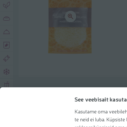
Product description
See veebisait kasuta
Kasutame oma veebilehe 
Basic information
Recommendations
te neid ei luba. Küpsis