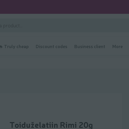
🔥 Truly cheap
Discount codes
Business client
More
Toiduželatiin Rimi 20g