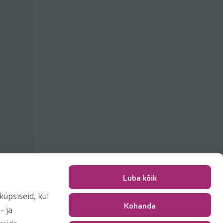
Luba kõik
üpsiseid, kui
Kohanda
Packing fee
0,00 €
- ja
Total
0,00 €