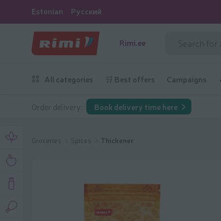
Estonian
Русский
Rimi.ee
All categories
🛒 Best offers
Campaigns
Order delivery:
Book delivery time here
Groceries
Spices
Thickener