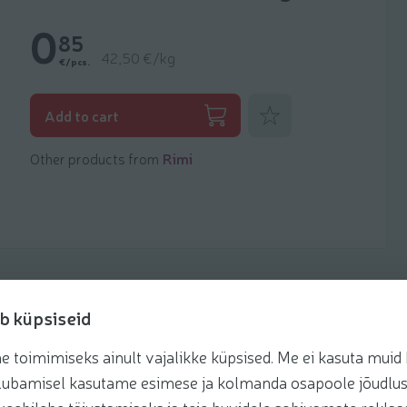
0
85
42,50 €/kg
€/pcs.
Add to favorites
Add to cart
Other products from
Rimi
b küpsiseid
toimimiseks ainult vajalikke küpsised. Me ei kasuta muid k
Recipes
te lubamisel kasutame esimese ja kolmanda osapoole jõudlus